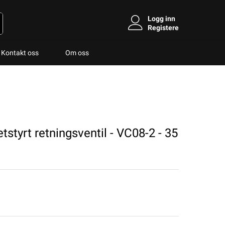
Logg inn
Registere
Kontakt oss
Om oss
styrt retningsventil - VC08-2 - 35