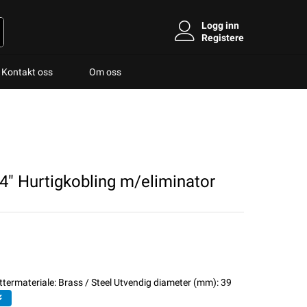
Logg inn
Registere
Kontakt oss
Om oss
4" Hurtigkobling m/eliminator
Yttermateriale: Brass / Steel Utvendig diameter (mm): 39